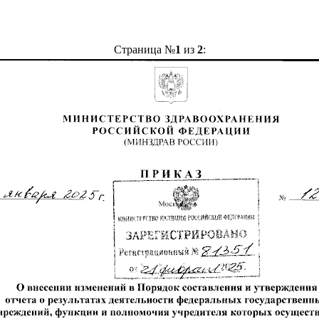
Страница №
1
из
2
: