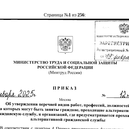
Страница №
1
из
256
: