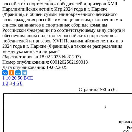
российских спортсменов - победителей и призеров ХVII
Паралимпийских летних Игр 2024 года в г. Париже
(Франция), и общей суммы единовременного денежного
вознаграждения российским специалистам, включенным в
список кандидатов в спортивные сборные команды
Российской Федерации по соответствующему виду спорта и
обеспечивавшим подготовку российских спортсменов -
победителей и призеров ХVII Паралимпийских летних игр
2024 года в г. Париже (Франция), а также ее распределения
между указанными лицами"
(Зарегистрирован 18.02.2025 № 81297)
Номер опубликования:
0001202502190013
Дата опубликования:
19.02.2025
1
10
20
50
ВСЕ
1
2
3
4
5
6
Страница №
3
из
6
: