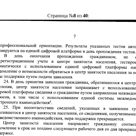
Страница №
8
из
40
: