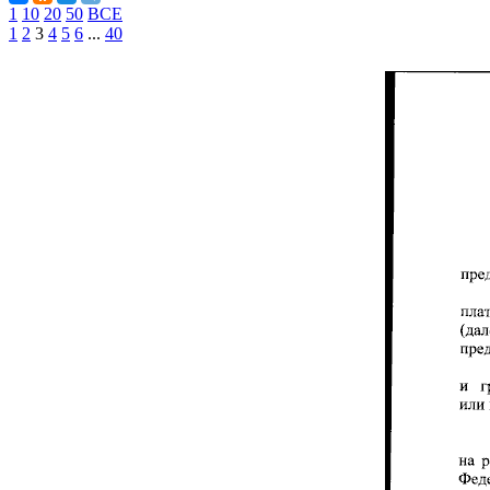
1
10
20
50
ВСЕ
1
2
3
4
5
6
...
40