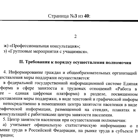
Страница №
3
из
40
: