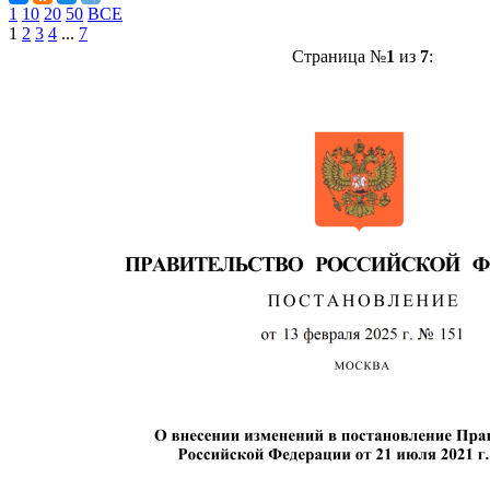
1
10
20
50
ВСЕ
1
2
3
4
...
7
Страница №
1
из
7
: