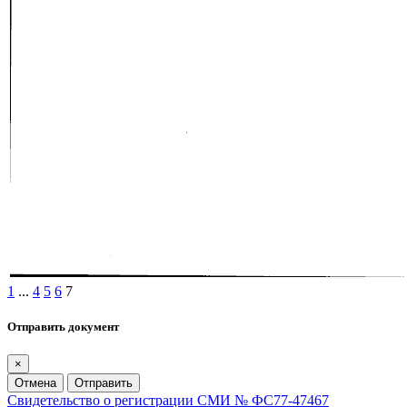
1
...
4
5
6
7
Отправить документ
×
Отмена
Отправить
Свидетельство о регистрации СМИ № ФС77-47467