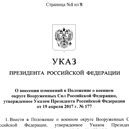
Страница №
1
из
9
: