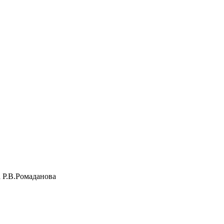
а Р.В.Ромаданова