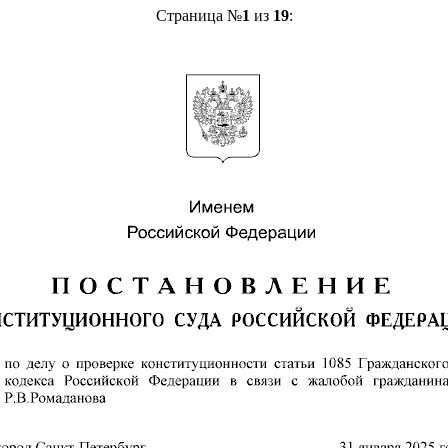
Страница №
1
из
19
: