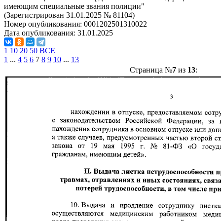
имеющим специальные звания полиции"
(Зарегистрирован 31.01.2025 № 81104)
Номер опубликования:
0001202501310022
Дата опубликования:
31.01.2025
1
10
20
50
ВСЕ
1
...
4
5
6
7
8
9
10
...
13
Страница №
7
из
13
: