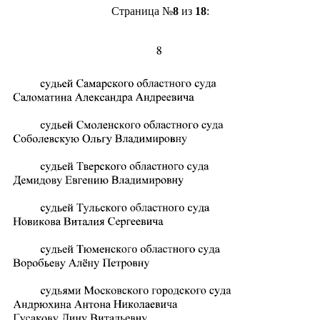
Страница №
8
из
18
: