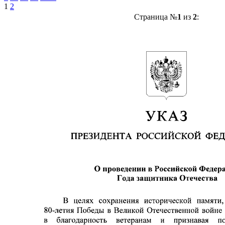
1
2
Страница №
1
из
2
: