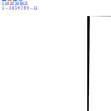
1
10
20
50
ВСЕ
1
...
3
4
5
6
7
8
9
...
11