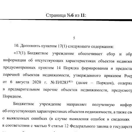
Страница №
6
из
11
: