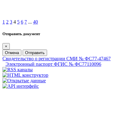
1
2
3
4
5
6
7
...
40
Отправить документ
×
Отмена
Отправить
Свидетельство о регистрации СМИ № ФС77-47467
Электронный паспорт ФГИС № ФС77110096