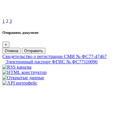
1
2
3
Отправить документ
×
Отмена
Отправить
Свидетельство о регистрации СМИ № ФС77-47467
Электронный паспорт ФГИС № ФС77110096