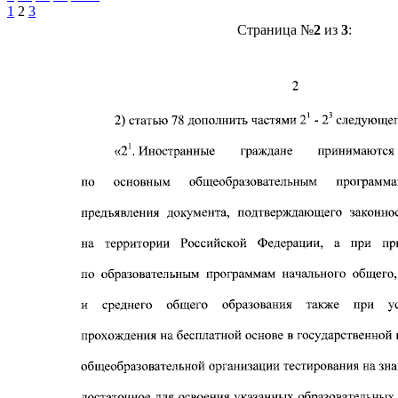
1
2
3
Страница №
2
из
3
: