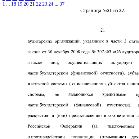
1
...
18
19
20
21
22
23
24
...
37
Страница №
21
из
37
: