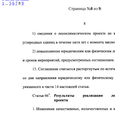
1
...
5
6
7
8
9
Страница №
8
из
9
: