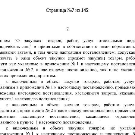
Страница №
7
из
145
: