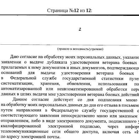
Страница №
12
из
12
: