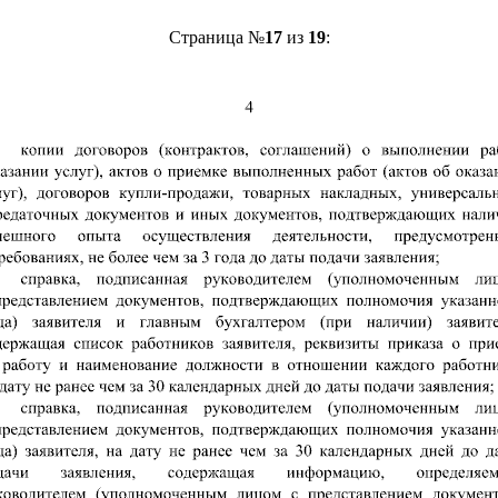
Страница №
17
из
19
: