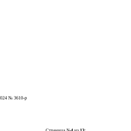
2024 № 3610-р
Страница №
4
из
13
: