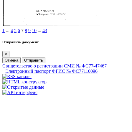
1
...
4
5
6
7
8
9
10
...
43
Отправить документ
×
Отмена
Отправить
Свидетельство о регистрации СМИ № ФС77-47467
Электронный паспорт ФГИС № ФС77110096