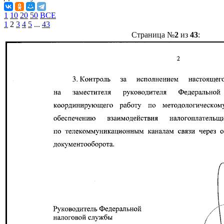
1
10
20
50
ВСЕ
1
2
3
4
5
...
43
Страница №
2
из
43
: