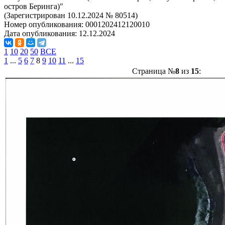
остров Беринга)"
(Зарегистрирован 10.12.2024 № 80514)
Номер опубликования:
0001202412120010
Дата опубликования:
12.12.2024
1
10
20
50
ВСЕ
1
...
5
6
7
8
9
10
11
...
15
Страница №
8
из
15
: