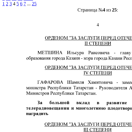
1
2
3
4
5
6
7
...
25
Страница №
4
из
25
: