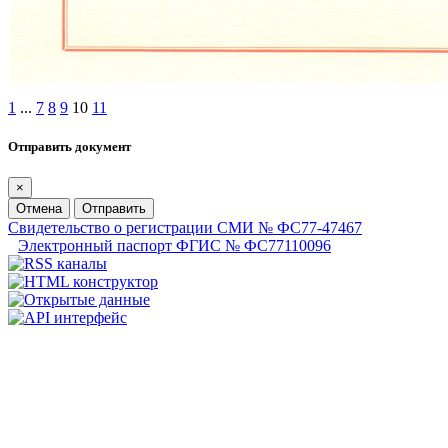
1
...
7
8
9
10
11
Отправить документ
×
Отмена
Отправить
Свидетельство о регистрации СМИ № ФС77-47467
Электронный паспорт ФГИС № ФС77110096