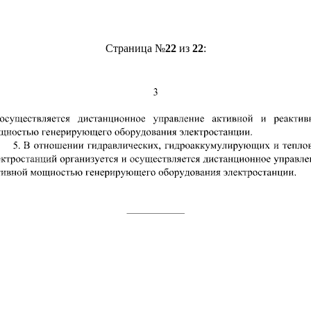
Страница №
22
из
22
: