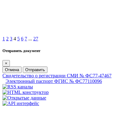
1
2
3
4
5
6
7
...
27
Отправить документ
×
Отмена
Отправить
Свидетельство о регистрации СМИ № ФС77-47467
Электронный паспорт ФГИС № ФС77110096