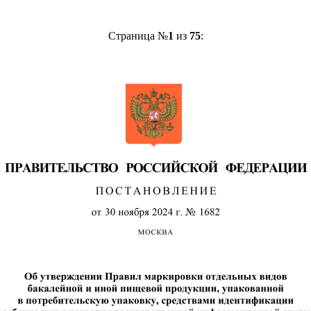
Страница №
1
из
75
: