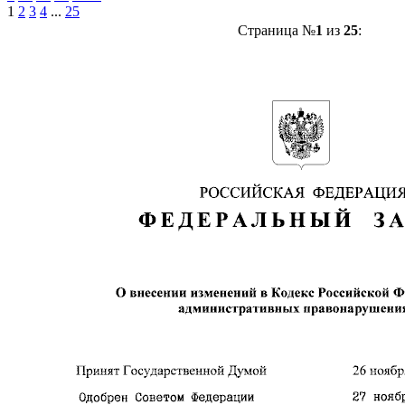
1
2
3
4
...
25
Страница №
1
из
25
: