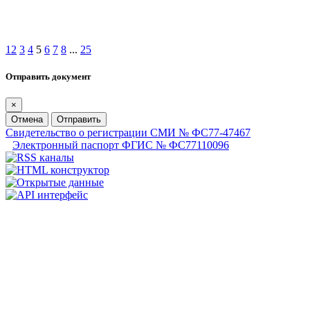
1
2
3
4
5
6
7
8
...
25
Отправить документ
×
Отмена
Отправить
Свидетельство о регистрации СМИ № ФС77-47467
Электронный паспорт ФГИС № ФС77110096