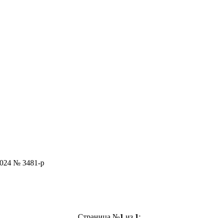
024 № 3481-р
Страница №
1
из
1
: