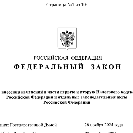
Страница №
1
из
19
: