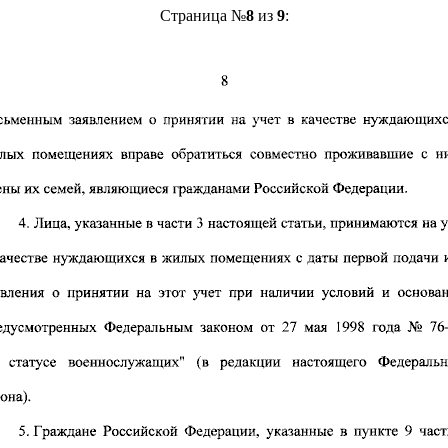
Страница №
8
из
9
: