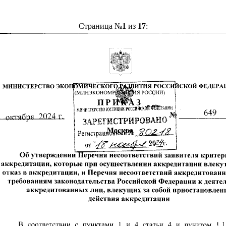
Страница №
1
из
17
: