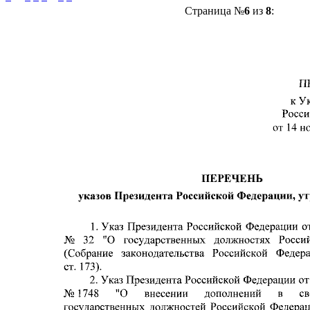
Страница №
6
из
8
: