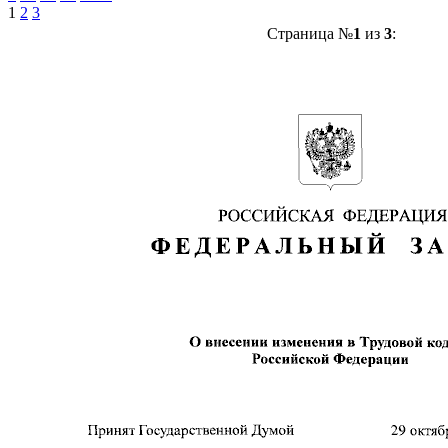
1
2
3
Страница №
1
из
3
: