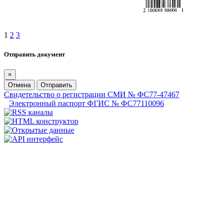
1
2
3
Отправить документ
×
Отмена
Отправить
Свидетельство о регистрации СМИ № ФС77-47467
Электронный паспорт ФГИС № ФС77110096