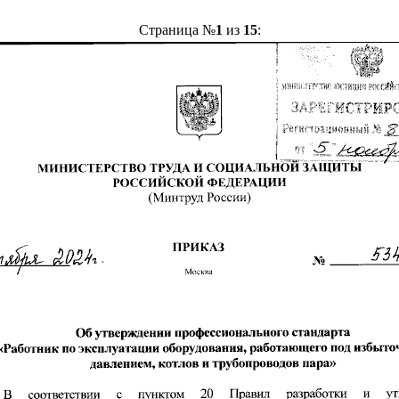
Страница №
1
из
15
: