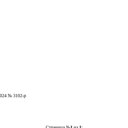
024 № 3102-р
Страница №
1
из
1
: