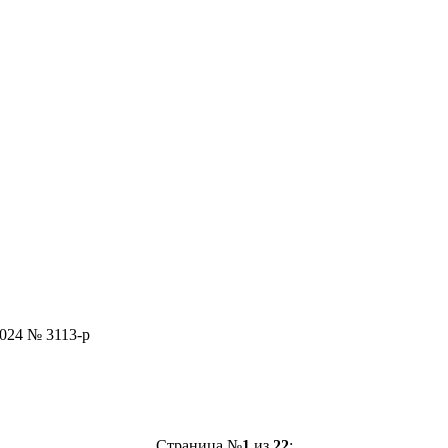
024 № 3113-р
Страница №
1
из
22
: