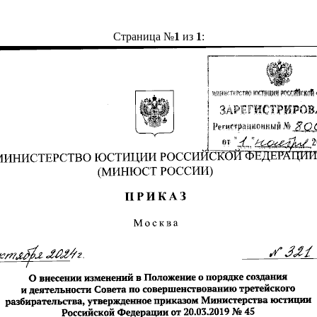
Страница №
1
из
1
: