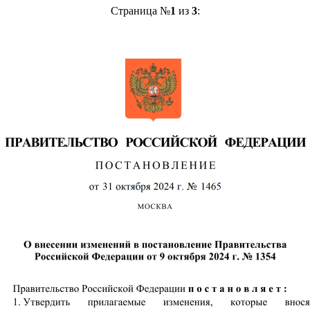
Страница №
1
из
3
: