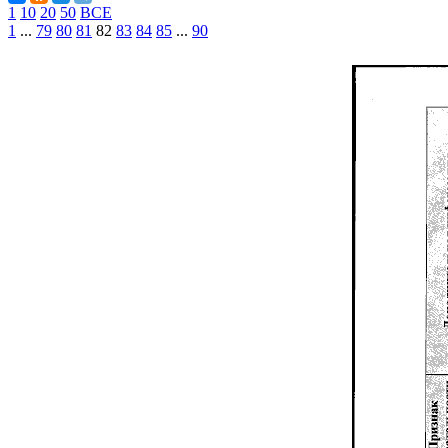
1
10
20
50
ВСЕ
1
...
79
80
81
82
83
84
85
...
90