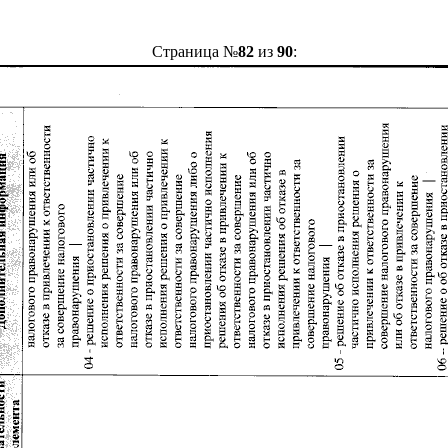
Страница №
82
из
90
: