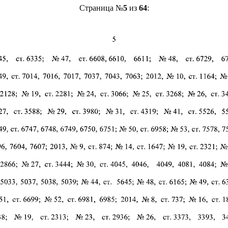
Страница №
5
из
64
: