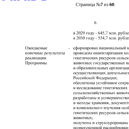
Страница №
7
из
60
: