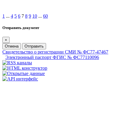
1
...
4
5
6
7
8
9
10
...
60
Отправить документ
×
Отмена
Отправить
Свидетельство о регистрации СМИ № ФС77-47467
Электронный паспорт ФГИС № ФС77110096