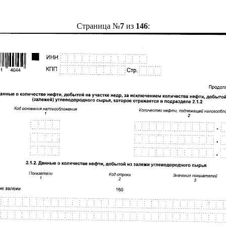
Страница №
7
из
146
: