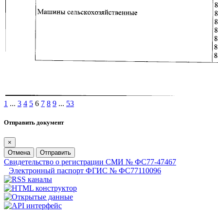
1
...
3
4
5
6
7
8
9
...
53
Отправить документ
×
Отмена
Отправить
Свидетельство о регистрации СМИ № ФС77-47467
Электронный паспорт ФГИС № ФС77110096