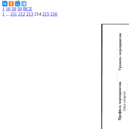
1
10
20
50
ВСЕ
1
...
211
212
213
214
215
216