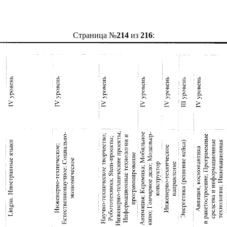
Страница №
214
из
216
: