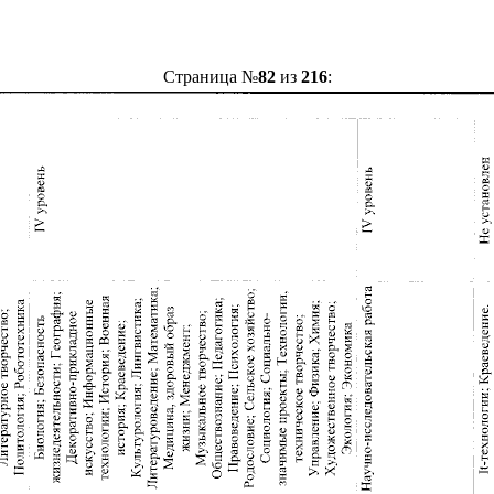
Страница №
82
из
216
: