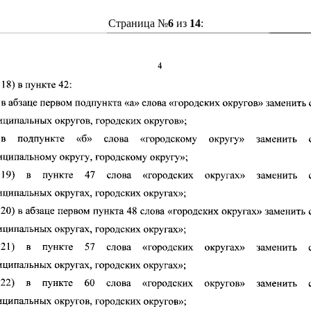
Страница №
6
из
14
: