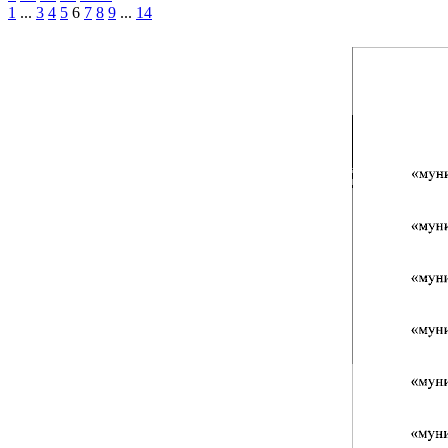
1
...
3
4
5
6
7
8
9
...
14